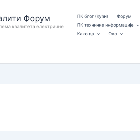
алити Форум
ПК блог (Кући)
Форум
ПК техничке информације
лема квалитета електричне
Како да
Око