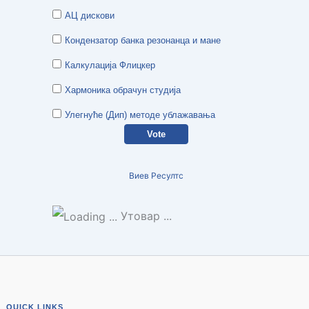
АЦ дискови
Кондензатор банка резонанца и мане
Калкулација Флицкер
Хармоника обрачун студија
Улегнуће (Дип) методе ублажавања
Виев Ресултс
Утовар ...