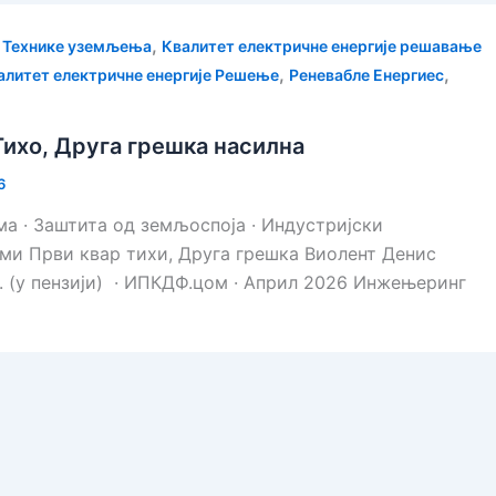
,
,
Технике уземљења
Квалитет електричне енергије решавање
,
,
алитет електричне енергије Решење
Реневабле Енергиес
Тихо, Друга грешка насилна
6
 · Заштита од земљоспоја · Индустријски
ми Први квар тихи, Друга грешка Виолент Денис
ж. (у пензији) · ИПКДФ.цом · Април 2026 Инжењеринг