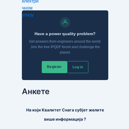
Анкете
На који Квалитет Снага субјет желите
више информација ?