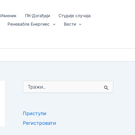
Именик
ПК-Догађаји
Студије случаја
Реневабле Енергиес
Вести
Т
р
а
г
а
Приступи
њ
е
Регистровати
з
а