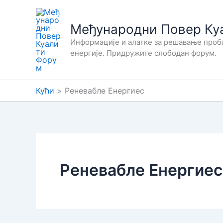
Прескочи
на
Међународни Повер Ку
садржај
Информације и алатке за решавање проб
енергије. Придружите слободан форум.
Кући
Реневабле Енергиес
Реневабле Енергиес