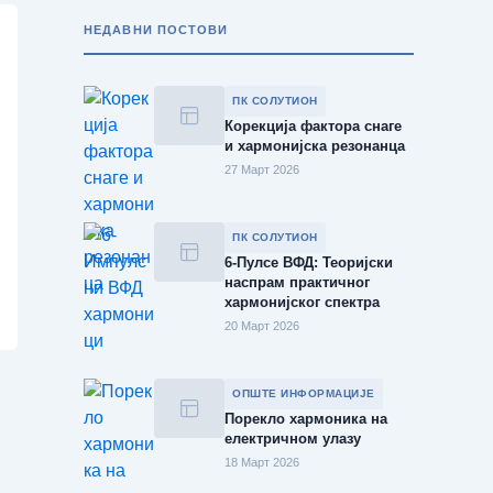
:
НЕДАВНИ ПОСТОВИ
ПК СОЛУТИОН
Корекција фактора снаге
и хармонијска резонанца
27 Март 2026
ПК СОЛУТИОН
6-Пулсе ВФД: Теоријски
наспрам практичног
хармонијског спектра
20 Март 2026
ОПШТЕ ИНФОРМАЦИЈЕ
Порекло хармоника на
електричном улазу
18 Март 2026