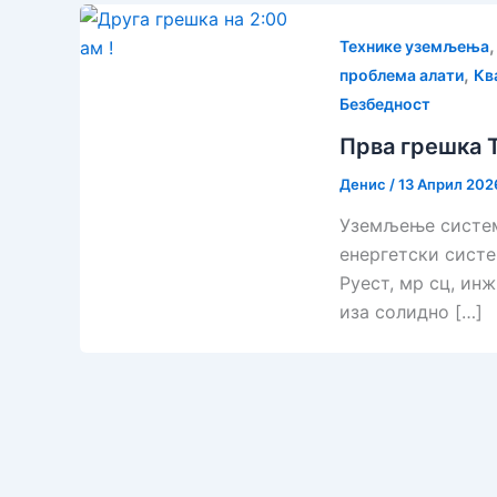
Технике уземљења
,
проблема алати
Кв
Безбедност
Прва грешка 
Денис
/
13 Април 202
Уземљење система
енергетски систе
Руест, мр сц, ин
иза солидно […]