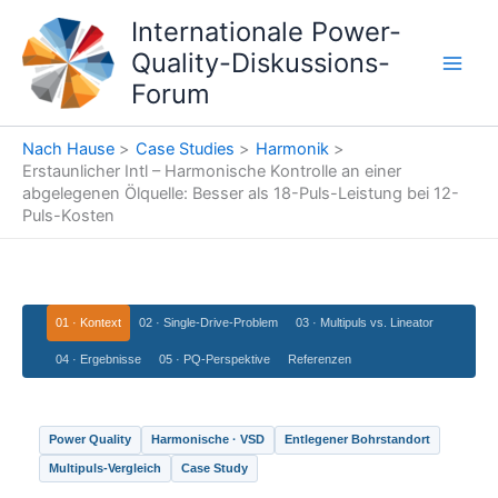
Direkt
Internationale Power-
zum
Quality-Diskussions-
Inhalt
Forum
Nach Hause
Case Studies
Harmonik
Erstaunlicher Intl – Harmonische Kontrolle an einer
abgelegenen Ölquelle: Besser als 18-Puls-Leistung bei 12-
Puls-Kosten
01 · Kontext
02 · Single-Drive-Problem
03 · Multipuls vs. Lineator
04 · Ergebnisse
05 · PQ-Perspektive
Referenzen
Power Quality
Harmonische · VSD
Entlegener Bohrstandort
Multipuls-Vergleich
Case Study